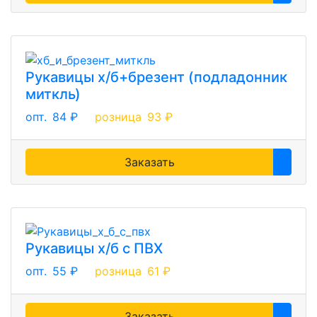
Рукавицы х/б+брезент (подладонник
миткль)
опт.
84 ₽
розница
93 ₽
Заказать
Рукавицы х/б с ПВХ
опт.
55 ₽
розница
61 ₽
Заказать