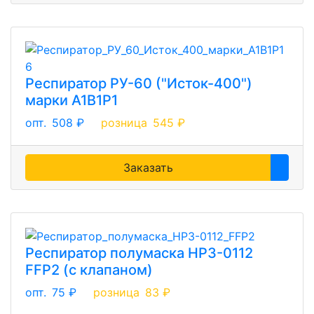
Респиратор РУ-60 ("Исток-400")
марки А1В1Р1
опт.
508 ₽
розница
545 ₽
Заказать
Респиратор полумаска НРЗ-0112
FFP2 (c клапаном)
опт.
75 ₽
розница
83 ₽