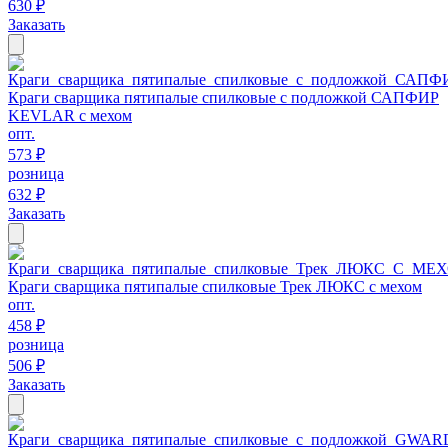
630 ₽
Заказать
Краги сварщика пятипалые спилковые с подложкой САПФИР
KEVLAR с мехом
опт.
573 ₽
розница
632 ₽
Заказать
Краги сварщика пятипалые спилковые Трек ЛЮКС с мехом
опт.
458 ₽
розница
506 ₽
Заказать