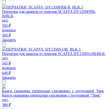
Перчатки для защиты от порезов SCAFFA DY1350FRB-
B/BLK
опт.
502 ₽
розница
595 ₽
Заказать
Перчатки для защиты от порезов SCAFFA DY1350S-OR/BLK
опт.
545 ₽
розница
646 ₽
Заказать
Краги сварщика пятипалые спилковые с подложкой "Трек"
опт.
386 ₽