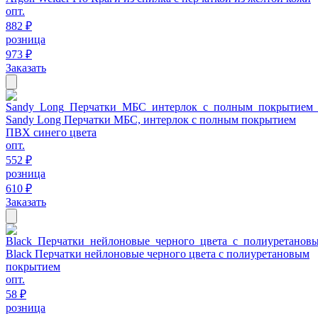
опт.
882 ₽
розница
973 ₽
Заказать
Sandy Long Перчатки МБС, интерлок с полным покрытием
ПВХ синего цвета
опт.
552 ₽
розница
610 ₽
Заказать
Black Перчатки нейлоновые черного цвета с полиуретановым
покрытием
опт.
58 ₽
розница