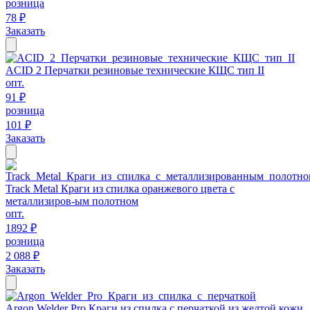
розница
78 ₽
Заказать
ACID 2 Перчатки резиновые технические КЩС тип II
опт.
91 ₽
розница
101 ₽
Заказать
Track Metal Краги из спилка оранжевого цвета с
металлизиров-ым полотном
опт.
1892 ₽
розница
2 088 ₽
Заказать
Argon Welder Pro Краги из спилка с перчаткой из желтой кожи