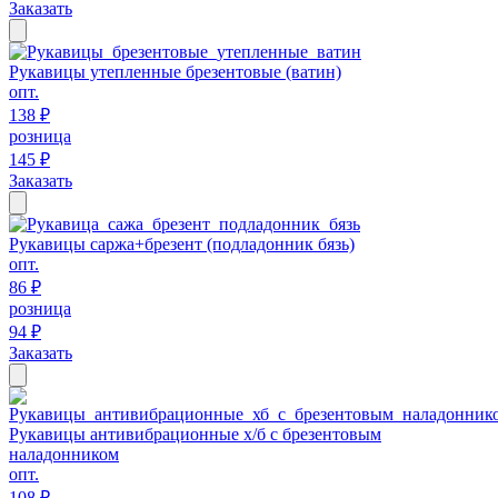
Заказать
Рукавицы утепленные брезентовые (ватин)
опт.
138 ₽
розница
145 ₽
Заказать
Рукавицы саржа+брезент (подладонник бязь)
опт.
86 ₽
розница
94 ₽
Заказать
Рукавицы антивибрационные х/б с брезентовым
наладонником
опт.
108 ₽