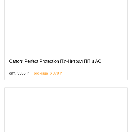
Сапоги Perfect Protection ПУ-Нитрил ПП и АС
опт.
5580 ₽
розница
6 378 ₽