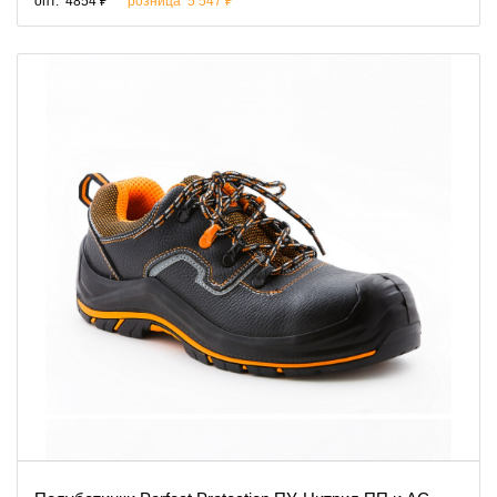
опт.
4854 ₽
розница
5 547 ₽