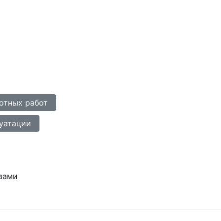
отных работ
уатации
 вами