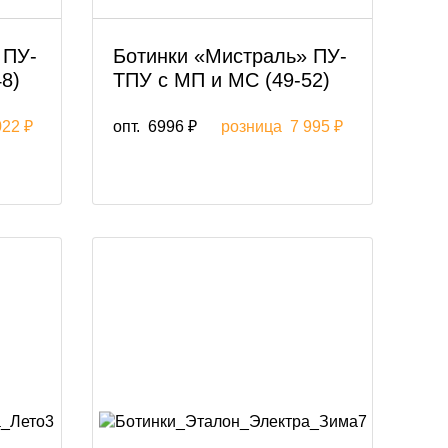
 ПУ-
Ботинки «Мистраль» ПУ-
8)
ТПУ с МП и МС (49-52)
022 ₽
опт.
6996 ₽
розница
7 995 ₽