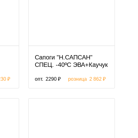
Сапоги "Н.САПСАН"
СПЕЦ. -40ºС ЭВА+Каучук
230 ₽
опт.
2290 ₽
розница
2 862 ₽