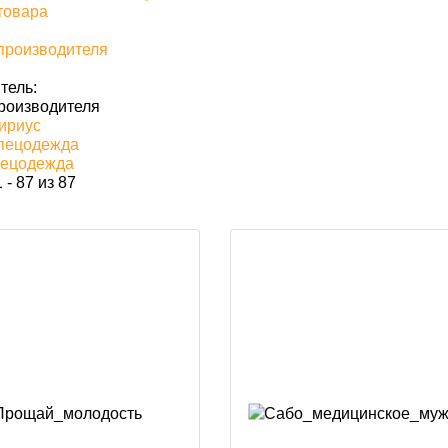
товара
производителя
тель:
роизводителя
ириус
пецодежда
пецодежда
 - 87 из 87