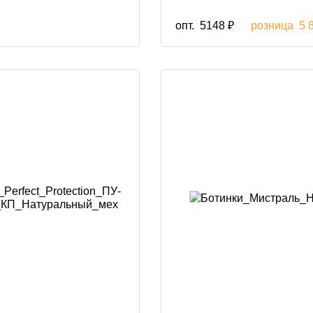
опт.
5148 ₽
розница
5 