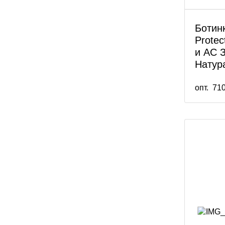
Ботинк
Prote
и АС 
Натур
опт.
710