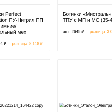
и Perfect
Ботинки «Мистраль»
ction ПУ-Нитрил ПП
ТПУ с МП и МС (35-4
Зимние/
альный мех
опт.
2645 ₽
розница
3 
4 ₽
розница
8 118 ₽