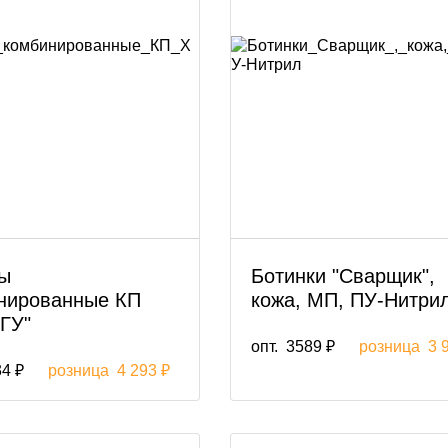
ы
Ботинки "Сварщик",
нированные КП
кожа, МП, ПУ-Нитри
ГУ"
опт.
3589 ₽
розница
3 
4 ₽
розница
4 293 ₽