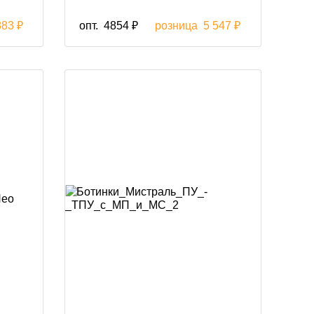
883 ₽
опт.
4854 ₽
розница
5 547 ₽