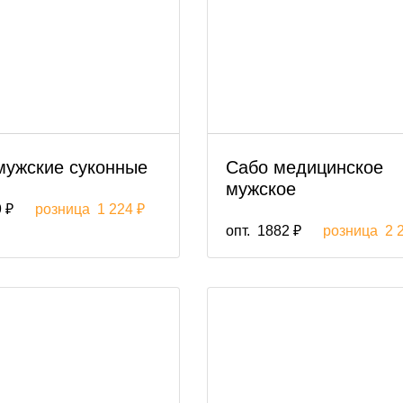
мужские суконные
Сабо медицинское
мужское
 ₽
розница
1 224 ₽
опт.
1882 ₽
розница
2 