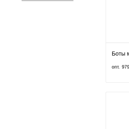
Боты 
опт.
979