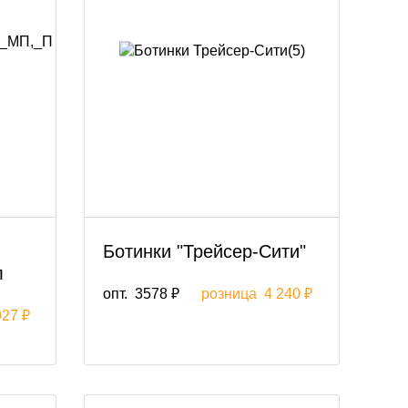
Ботинки "Трейсер-Сити"
л
опт.
3578 ₽
розница
4 240 ₽
927 ₽