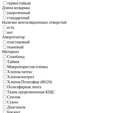
термостойкая
Длина козырька
укороченный
стандартный
Наличие вентиляционных отверстий
есть
нет
Амортизатор
пластиковый
тканевый
Материал
Спанбонд
Тайвек
Микропористая пленка
Хлопок/латекс
Хлопок/нитрил
Хлопок/Полиэфир (80/20)
Полиэфирная лента
Ткань прорезиненная КЩС
Спилок
Сукно
Диагональ
Брезент