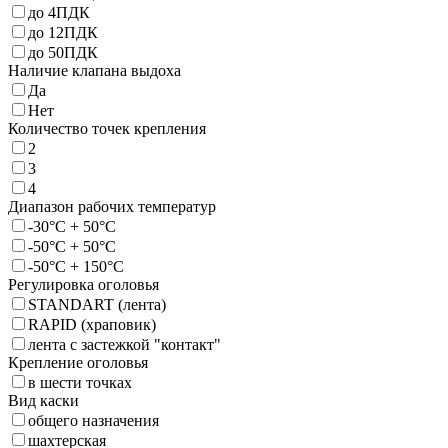
до 4ПДК
до 12ПДК
до 50ПДК
Наличие клапана выдоха
Да
Нет
Количество точек крепления
2
3
4
Диапазон рабочих температур
-30°C + 50°C
-50°C + 50°C
-50°C + 150°C
Регулировка оголовья
STANDART (лента)
RAPID (храповик)
лента с застежкой "контакт"
Крепление оголовья
в шести точках
Вид каски
общего назначения
шахтерская