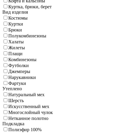
Кофта и кальсоны
Куртка, брюки, берет
Вид изделия
Костюмы
Куртки
Брюки
Полукомбинезоны
Халаты
Жилеты
Плащи
Комбинезоны
Футболки
Джемперы
Нарукавники
Фартуки
Утеплено
Натуральный мех
Шерсть
Искусственный мех
Многослойный чулок
Нетканное полотно
Подкладка
Полиэфир 100%