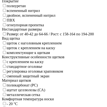
Покрытие
полиуретан
вспененный нитрил
двойное, вспененный нитрил
ПВХ
огнеупорная пропитка
Нестандартные размеры
Размер: от 40-42 до 64-66 / Рост: с 158-164 по 194-200
Вид щитка
щиток с наголовным креплением
щиток с креплением на каску
комплектующие к щиткам
Конструктивные особенности щитков
с креплением на каску
стандартное оголовье
регулировка оголовья храповиком
сменный защитный экран
Материал щитков
поликарбонат (PC)
ацетат целлюлозы (СА)
металлическая сетка
Комфортная температура носки
- 20 °C