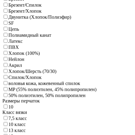
Брезент/Спилок
Брезент/Хлопок
Двунитка (Хлопок/Полиэфир)
SF
Цепь
Полиамидный канат
Латекс
ПВХ
Хлопок (100%)
Нейлон
Акрил
Хлопок/Шерсть (70/30)
Спилок/Хлопок
воловья кожа, кожевенный спилок
MP (55% полиэтилен, 45% полипропилен)
50% полиэтилен, 50% полипропилен
Размеры перчаток
10
Класс вязки
7,5 класс
10 класс
13 класс