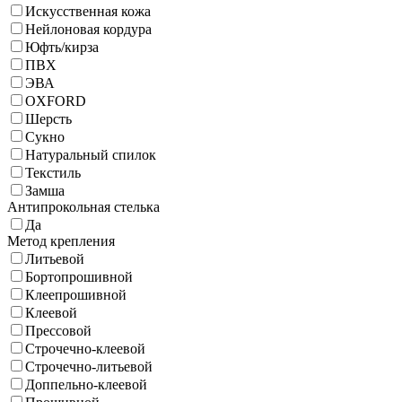
Искусственная кожа
Нейлоновая кордура
Юфть/кирза
ПВХ
ЭВА
OXFORD
Шерсть
Сукно
Натуральный спилок
Текстиль
Замша
Антипрокольная стелька
Да
Метод крепления
Литьевой
Бортопрошивной
Клеепрошивной
Клеевой
Прессовой
Строчечно-клеевой
Строчечно-литьевой
Доппельно-клеевой