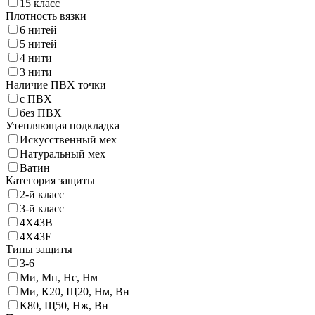
15 класс
Плотность вязки
6 нитей
5 нитей
4 нити
3 нити
Наличие ПВХ точки
с ПВХ
без ПВХ
Утепляющая подкладка
Искусственный мех
Натуральный мех
Ватин
Категория защиты
2-й класс
3-й класс
4X43B
4X43Е
Типы защиты
3-6
Ми, Мп, Нс, Нм
Ми, К20, Щ20, Нм, Вн
К80, Щ50, Нж, Вн