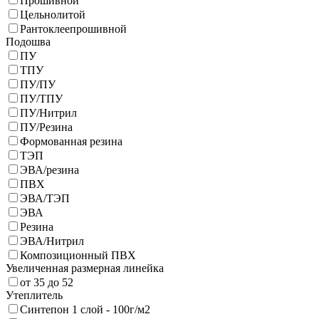
Прошивной
Цельнолитой
Рантоклеепрошивной
Подошва
ПУ
ТПУ
ПУ/ПУ
ПУ/ТПУ
ПУ/Нитрил
ПУ/Резина
Формованная резина
ТЭП
ЭВА/резина
ПВХ
ЭВА/ТЭП
ЭВА
Резина
ЭВА/Нитрил
Композиционный ПВХ
Увеличенная размерная линейка
от 35 до 52
Утеплитель
Синтепон 1 слой - 100г/м2