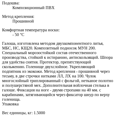
Подошва:
Композиционный ПВХ
Метод крепления:
Прошивной
Комфортная температура носки:
- 50 °C
Галоша, изготовлена методом двухкомпонентного литья,
МБС, НС, КЩ20. Композитный подносок МУН 200.
Специальный морозостойкий состав отечественного
производства, стойкий к истиранию, антискользящий. Шпора
для удобства снятия. Протектор, препятствующий
скольжению. Голенище двухслойное. Укрепляющий
подпятник из экокожи. Метод крепления - прошивной через
тесьму, в две строчки нитками ЛЛ, ЛХ на 100. Чулок
многослойный триплированный с фольгой, нетканое полотно
и полушерстяной мех. Дополнительная войлочная стелька в
галоше. Фиксация на ноге - двумя стропами на 40 мм. с
карабинами, затягивающийся через фиксатор шнур по верху
голенища.
Упаковка
Вес единицы, кг:
1.5000