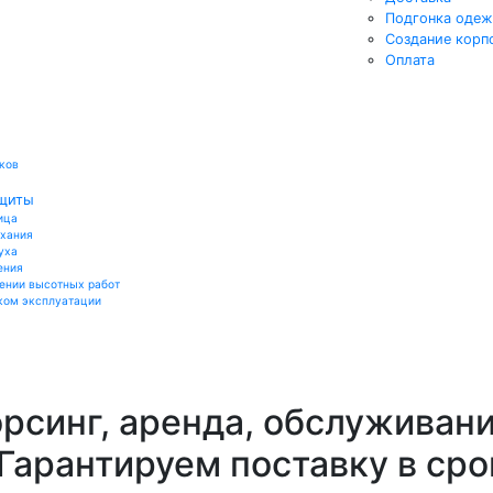
Подгонка оде
Создание корп
Оплата
ков
ащиты
ица
ыхания
уха
ения
ении высотных работ
ком эксплуатации
орсинг, аренда, обслуживан
 Гарантируем поставку в сро