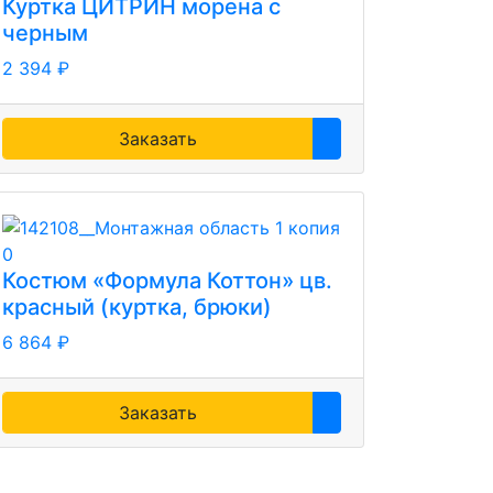
Куртка ЦИТРИН морена с
черным
2 394 ₽
Заказать
Костюм «Формула Коттон» цв.
красный (куртка, брюки)
6 864 ₽
Заказать