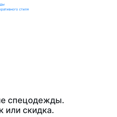
жды
оративного стиля
ие спецодежды.
к или скидка.