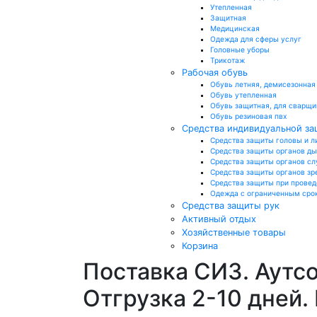
Утепленная
Защитная
Медицинская
Одежда для сферы услуг
Головные уборы
Трикотаж
Рабочая обувь
Обувь летняя, демисезонная
Обувь утепленная
Обувь защитная, для сварщи
Обувь резиновая пвх
Средства индивидуальной з
Средства защиты головы и л
Средства защиты органов д
Средства защиты органов сл
Средства защиты органов зр
Средства защиты при провед
Одежда с ограниченным сро
Средства защиты рук
Активный отдых
Хозяйственные товары
Корзина
Поставка СИЗ. Аутс
Отгрузка 2-10 дней.