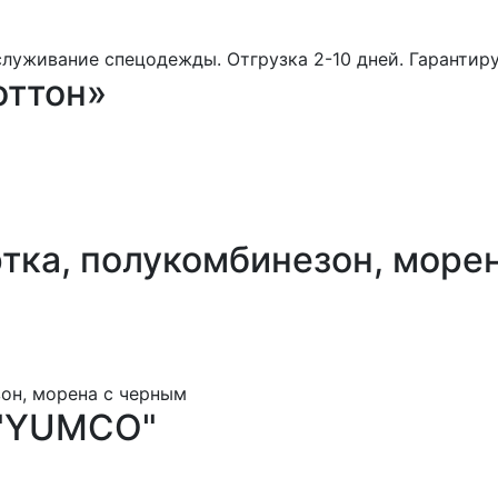
оттон»
ка, полукомбинезон, море
 "YUMCO"