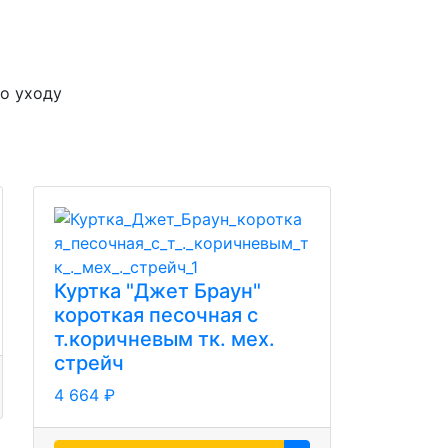
о уходу
Куртка "Джет Браун"
короткая песочная с
т.коричневым тк. мех.
стрейч
4 664 ₽