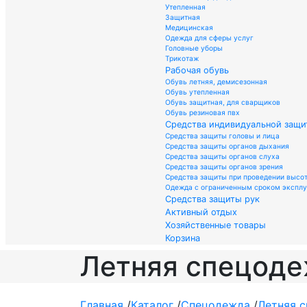
Утепленная
Защитная
Медицинская
Одежда для сферы услуг
Головные уборы
Трикотаж
Рабочая обувь
Обувь летняя, демисезонная
Обувь утепленная
Обувь защитная, для сварщиков
Обувь резиновая пвх
Средства индивидуальной защи
Средства защиты головы и лица
Средства защиты органов дыхания
Средства защиты органов слуха
Средства защиты органов зрения
Средства защиты при проведении высо
Одежда с ограниченным сроком экспл
Средства защиты рук
Активный отдых
Хозяйственные товары
Корзина
Летняя спецод
Главная
/
Каталог
/
Спецодежда
/
Летняя 