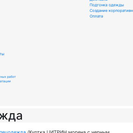
Подгонка одежды
Создание корпоративн
Оплата
ты
тных работ
уатации
ежда
спецодежда
/
Куртка ЦИТРИН морена с черным