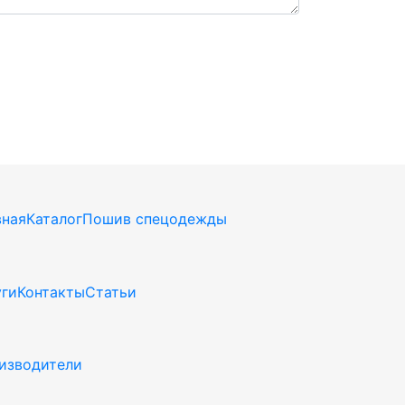
вная
Каталог
Пошив спецодежды
уги
Контакты
Статьи
изводители