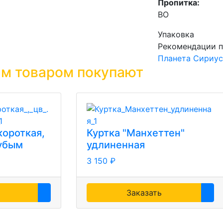
Пропитка:
ВО
Упаковка
Рекомендации п
Планета Сириус
им товаром покупают
короткая,
Куртка "Манхеттен"
лубым
удлиненная
3 150 ₽
Заказать