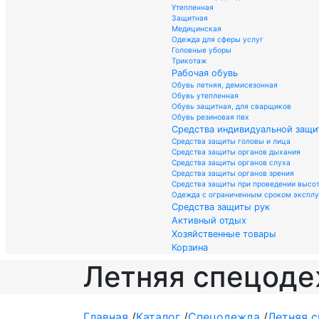
Утепленная
Защитная
Медицинская
Одежда для сферы услуг
Головные уборы
Трикотаж
Рабочая обувь
Обувь летняя, демисезонная
Обувь утепленная
Обувь защитная, для сварщиков
Обувь резиновая пвх
Средства индивидуальной защи
Средства защиты головы и лица
Средства защиты органов дыхания
Средства защиты органов слуха
Средства защиты органов зрения
Средства защиты при проведении высо
Одежда с ограниченным сроком экспл
Средства защиты рук
Активный отдых
Хозяйственные товары
Корзина
Летняя спецод
Главная
/
Каталог
/
Спецодежда
/
Летняя 