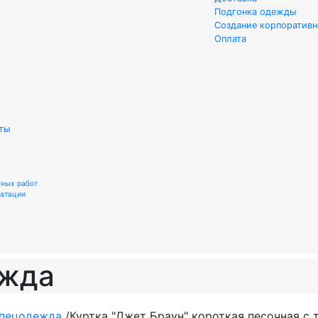
Подгонка одежды
Создание корпоративн
Оплата
ты
тных работ
уатации
ежда
спецодежда
/
Куртка "Джет Браун" короткая песочная с 