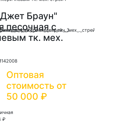
"Джет Браун"
я песочная с
невым тк. мех.
И142008
Оптовая
стоимость от
50 000
₽
ичная
4 ₽