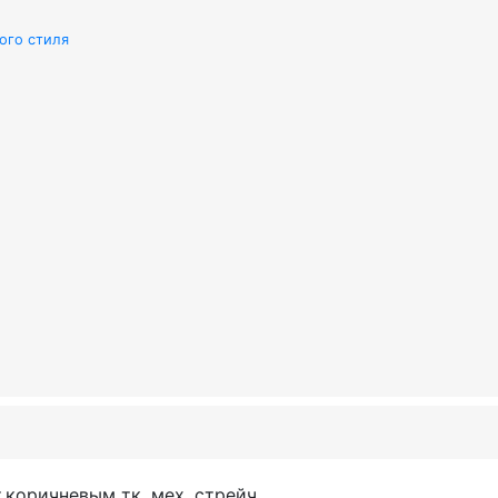
ого стиля
т.коричневым тк. мех. стрейч