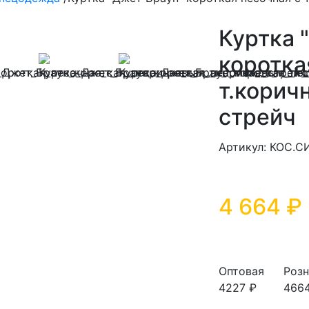
Куртка 
коротка
т.корич
стрейч
Артикул: КОС.С
4 664 ₽
Оптовая
Розн
4227 ₽
466