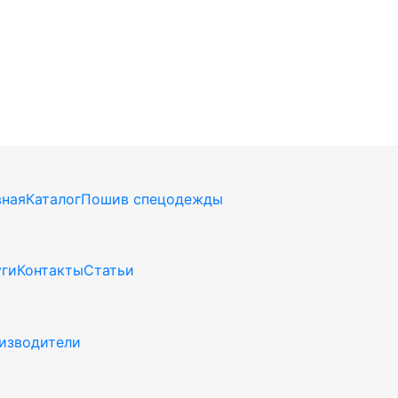
вная
Каталог
Пошив спецодежды
уги
Контакты
Статьи
изводители