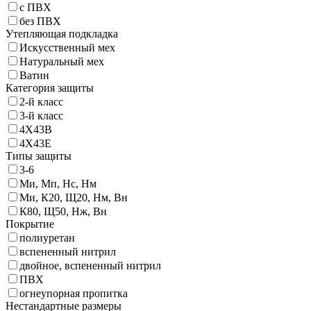
с ПВХ
без ПВХ
Утепляющая подкладка
Искусственный мех
Натуральный мех
Ватин
Категория защиты
2-й класс
3-й класс
4X43B
4X43Е
Типы защиты
3-6
Ми, Мп, Нс, Нм
Ми, К20, Щ20, Нм, Вн
К80, Щ50, Нж, Вн
Покрытие
полиуретан
вспененный нитрил
двойное, вспененный нитрил
ПВХ
огнеупорная пропитка
Нестандартные размеры