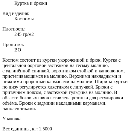
Куртка и брюки
Вид изделия:
Костюмы
Плотность:
245 гр/м2
Пропитка:
ВО
Костюм состоит из куртки укороченной и брюк. Куртка с
центальной бортовой застёжкой на тесьму-молнию,
с
удлинённой спинкой, воротником стойкой и капюшоном,
пристёгивающимся на молнию.
Верхними накладными и
нижними прорезныи карманами на молнии. Ширина куртки
по низу регулируется хлястиком с липучкой. Брюки с
притачным поясом, с застёжкой гульфика на молнию. В
области боковых швов вставлена резинка для регулировки
объёма. Брюки с задмини накладными карманами,
наполенниками.
Упаковка
Вес единицы, кг:
1.5000