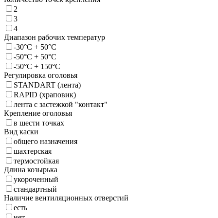
2
3
4
Диапазон рабочих температур
-30°C + 50°C
-50°C + 50°C
-50°C + 150°C
Регулировка оголовья
STANDART (лента)
RAPID (храповик)
лента с застежкой "контакт"
Крепление оголовья
в шести точках
Вид каски
общего назначения
шахтерская
термостойкая
Длина козырька
укороченный
стандартный
Наличие вентиляционных отверстий
есть
нет