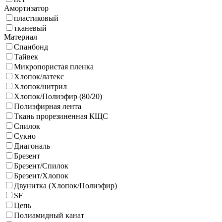
Амортизатор
пластиковый
тканевый
Материал
Спанбонд
Тайвек
Микропористая пленка
Хлопок/латекс
Хлопок/нитрил
Хлопок/Полиэфир (80/20)
Полиэфирная лента
Ткань прорезиненная КЩС
Спилок
Сукно
Диагональ
Брезент
Брезент/Спилок
Брезент/Хлопок
Двунитка (Хлопок/Полиэфир)
SF
Цепь
Полиамидный канат