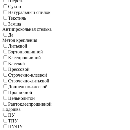
Шерсть
Сукно
Натуральный спилок
Текстиль
Замша
Антипрокольная стелька
Да
Метод крепления
Литьевой
Бортопрошивной
Клеепрошивной
Клеевой
Прессовой
Строчечно-клеевой
Строчечно-литьевой
Доппельно-клеевой
Прошивной
Цельнолитой
Рантоклеепрошивной
Подошва
ПУ
ТПУ
ПУ/ПУ