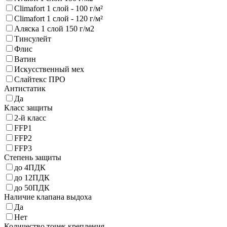
Climafort 1 слой - 100 г/м²
Climafort 1 слой - 120 г/м²
Аляска 1 слой 150 г/м2
Тинсулейт
Флис
Ватин
Искусственный мех
Слайтекс ПРО
Антистатик
Да
Класс защиты
2-й класс
FFP1
FFP2
FFP3
Степень защиты
до 4ПДК
до 12ПДК
до 50ПДК
Наличие клапана выдоха
Да
Нет
Количество точек крепления