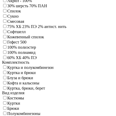
Акрил - 100%
30% шерсть 70% ПАН
Спилок
Сукно
Смесовая
75% ХБ 23% ПЭ 2% антист. нить
Софтшелл
Кожевенный спилок
Гефест 500
100% полиэстер
100% полиамид
60% ХБ 40% ПЭ
Комплектность
Куртка и полукомбинезон
Куртка и брюки
Блуза и брюки
Кофта и кальсоны
Куртка, брюки, берет
Вид изделия
Костюмы
Куртки
Брюки
Полукомбинезоны