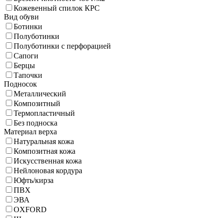
Кожевенный спилок КРС
Вид обуви
Ботинки
Полуботинки
Полуботинки с перфорацией
Сапоги
Берцы
Тапочки
Подносок
Металлический
Композитный
Термопластичный
Без подноска
Материал верха
Натуральная кожа
Композитная кожа
Искусственная кожа
Нейлоновая кордура
Юфть/кирза
ПВХ
ЭВА
OXFORD