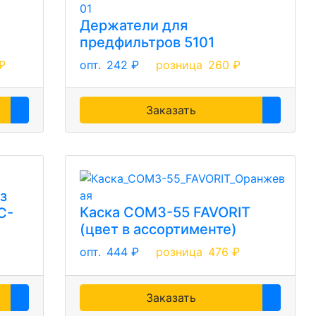
Держатели для
предфильтров 5101
₽
опт.
242 ₽
розница
260 ₽
Заказать
з
Каска СОМЗ-55 FAVORIT
C-
(цвет в ассортименте)
опт.
444 ₽
розница
476 ₽
Заказать