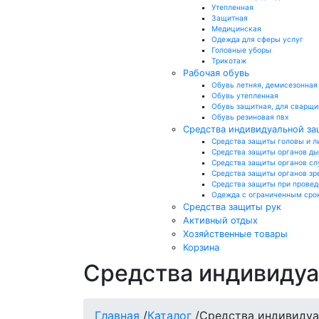
Утепленная
Защитная
Медицинская
Одежда для сферы услуг
Головные уборы
Трикотаж
Рабочая обувь
Обувь летняя, демисезонная
Обувь утепленная
Обувь защитная, для сварщи
Обувь резиновая пвх
Средства индивидуальной з
Средства защиты головы и л
Средства защиты органов д
Средства защиты органов сл
Средства защиты органов зр
Средства защиты при провед
Одежда с ограниченным сро
Средства защиты рук
Активный отдых
Хозяйственные товары
Корзина
Средства индивиду
Главная
/
Каталог
/
Средства индивиду