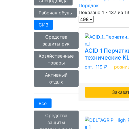
Спецодежда
Порядок
Показано 1 - 137 из 1
Рабочая обувь
СИЗ
Средства
защиты рук
ACID 1 Перчатк
Хозяйственные
технические КЩ
товары
опт.
119 ₽
розни
Активный
отдых
Заказа
Все
Средства
защиты