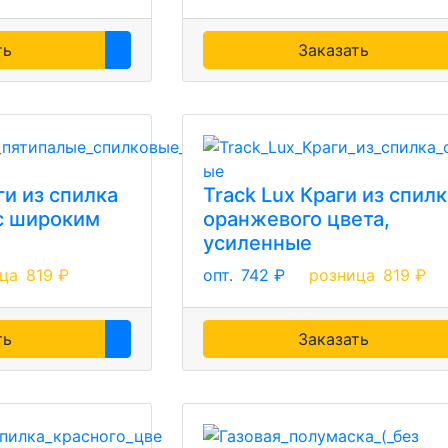
ть
Заказать
ги из спилка
Track Lux Краги из спил
 с широким
оранжевого цвета,
усиленные
ца
819 ₽
опт.
742 ₽
розница
819 ₽
ть
Заказать