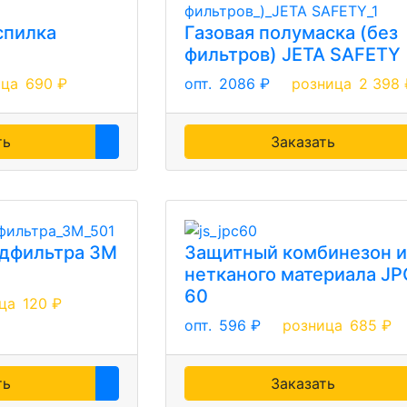
 спилка
Газовая полумаска (без
фильтров) JETA SAFETY
ица
690 ₽
опт.
2086 ₽
розница
2 398 
ть
Заказать
дфильтра ЗМ
Защитный комбинезон и
нетканого материала JP
60
ца
120 ₽
опт.
596 ₽
розница
685 ₽
ть
Заказать