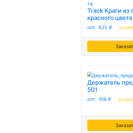
Track Краги из
красного цвета
опт.
625 ₽
розн
Заказа
Держатель пре
501
опт.
108 ₽
розни
Заказа