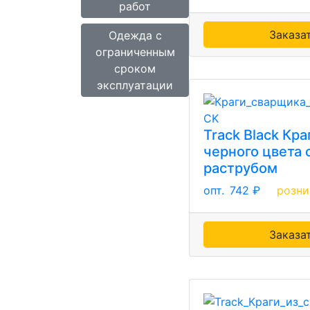
работ
Заказа
Одежда с
ограниченным
сроком
эксплуатации
Track Black Кра
черного цвета
раструбом
опт.
742 ₽
розни
Заказа