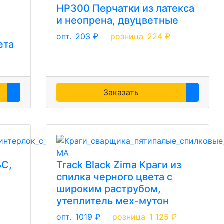
HP300 Перчатки из латекса
и неопрена, двуцветные
опт.
203 ₽
розница
224 ₽
ета
Заказать
БС,
Track Black Zima Краги из
спилка черного цвета с
широким раструбом,
утеплитель мех-мутон
опт.
1019 ₽
розница
1 125 ₽