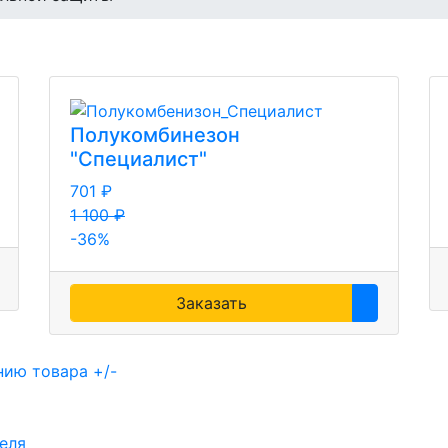
Полукомбинезон
"Специалист"
701 ₽
1 100 ₽
-36%
Заказать
нию товара +/-
еля