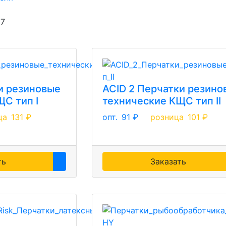
37
и резиновые
ACID 2 Перчатки резино
С тип I
технические КЩС тип II
ца
131 ₽
опт.
91 ₽
розница
101 ₽
ть
Заказать