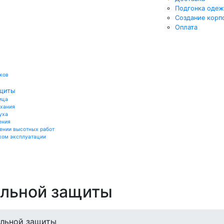
Подгонка оде
Создание корп
Оплата
ков
ащиты
ица
ыхания
уха
ения
ении высотных работ
ком эксплуатации
альной защиты
альной защиты