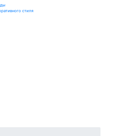
жды
оративного стиля