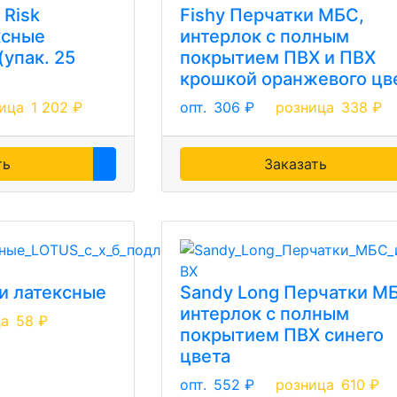
 Risk
Fishy Перчатки МБС,
ксные
интерлок с полным
упак. 25
покрытием ПВХ и ПВХ
крошкой оранжевого цв
ица
1 202 ₽
опт.
306 ₽
розница
338 ₽
ть
Заказать
и латексные
Sandy Long Перчатки М
интерлок с полным
ца
58 ₽
покрытием ПВХ синего
цвета
опт.
552 ₽
розница
610 ₽