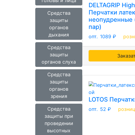
головы и лица
DELTAGRIP High
Перчатки лате
Средства
неопудренные (
защиты
пар)
органов
дыхания
опт.
1089 ₽
розн
Средства
защиты
Заказа
органов слуха
Средства
защиты
органов
зрения
LOTOS Перчатк
Средства
опт.
52 ₽
розни
защиты при
проведении
высотных