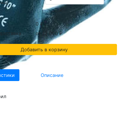
нка)
0 ₽
 доставка
от 12 000
₽
Добавить в корзину
истики
Описание
рил