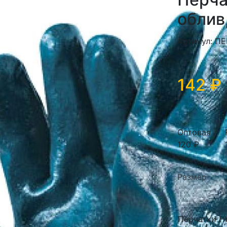
облив
Артикул: ПЕ
142 ₽
Оптовая
120 ₽
Размер
Перчатки Н