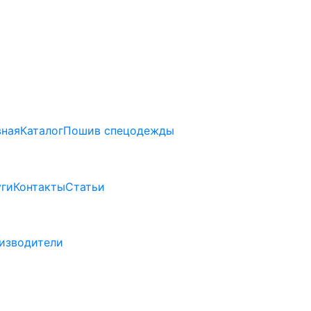
вная
Каталог
Пошив спецодежды
уги
Контакты
Статьи
изводители