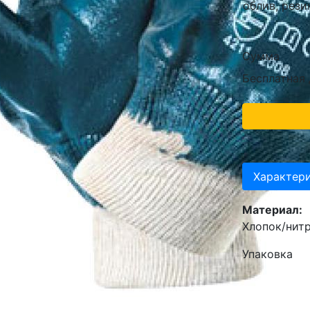
облив, рези
Сумма
Бесплатная
Характер
Материал:
Хлопок/нит
Упаковка