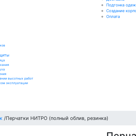
Подгонка оде
Создание корп
Оплата
ков
ащиты
ица
ыхания
уха
ения
ении высотных работ
ком эксплуатации
к
/
Перчатки НИТРО (полный облив, резинка)
Перча