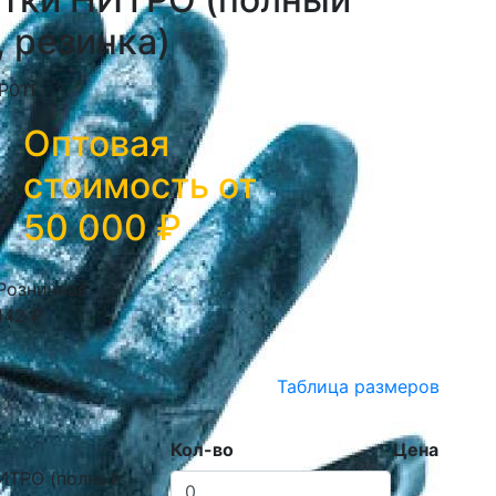
, резинка)
Р011
Оптовая
стоимость от
50 000
₽
Розничная
142 ₽
Таблица размеров
Кол-во
Цена
ИТРО (полный