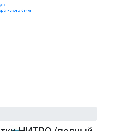
жды
оративного стиля
тки НИТРО (полный