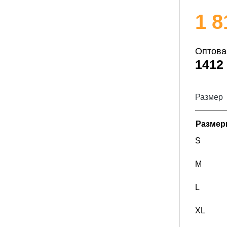
1 8
Оптова
1412
Размер
Разме
S
M
L
XL