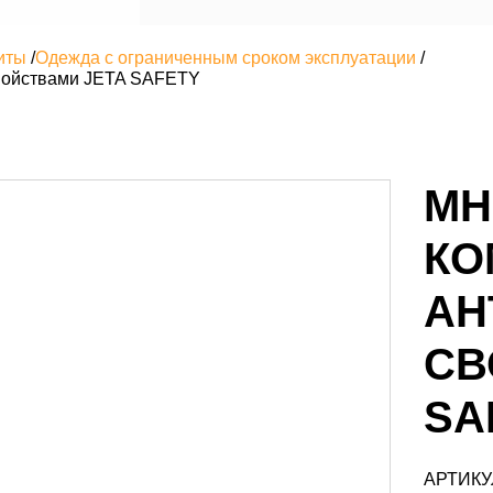
иты
/
Одежда с ограниченным сроком эксплуатации
/
свойствами JETA SAFETY
МН
КО
АН
СВ
SA
АРТИКУ