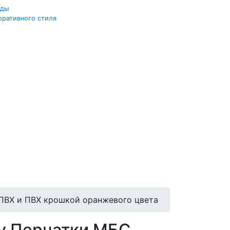
жды
оративного стиля
 ПВХ и ПВХ крошкой оранжевого цвета
hy Перчатки МБС,