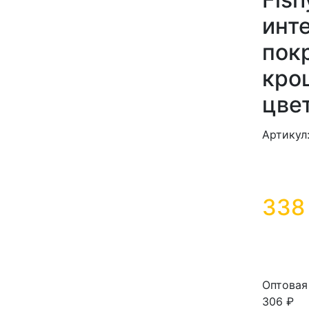
инт
пок
кро
цве
Артикул
338
Оптовая
306 ₽