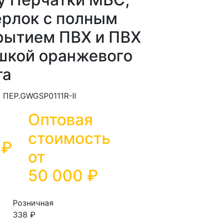
ерлок с полным
рытием ПВХ и ПВХ
шкой оранжевого
та
: ПЕР.GWGSP0111R-II
Оптовая
стоимость
 ₽
от
50 000
₽
Розничная
338 ₽