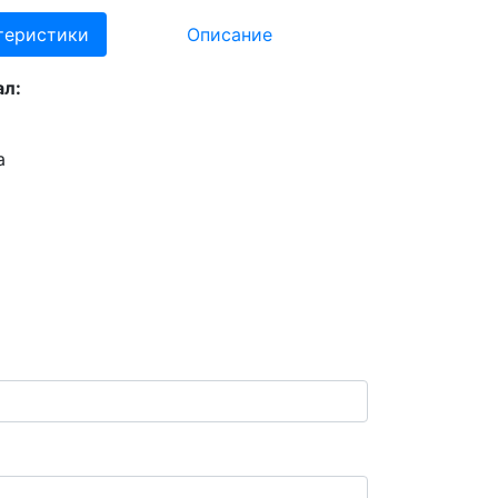
теристики
Описание
л:
а