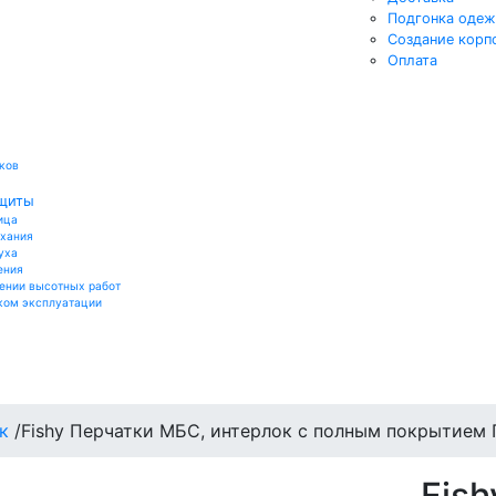
Подгонка оде
Создание корп
Оплата
ков
ащиты
ица
ыхания
уха
ения
ении высотных работ
ком эксплуатации
к
/
Fishy Перчатки МБС, интерлок с полным покрытием
Fis