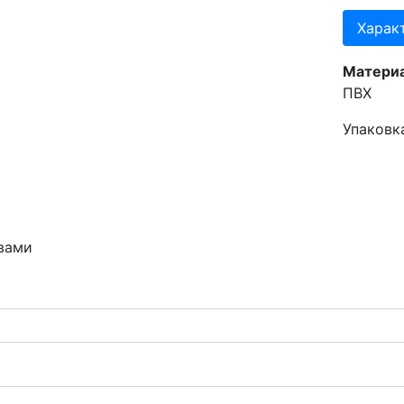
Харак
Материа
ПВХ
Упаковк
 вами