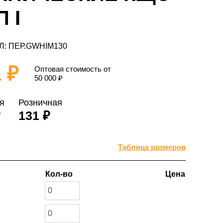
 I
Л: ПЕР.GWHIM130
 ₽
Оптовая стоимость от
50 000
₽
я
Розничная
₽
131 ₽
Таблица размеров
Кол-во
Цена