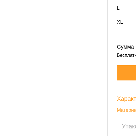
L
XL
Сумма
Бесплатн
Характ
Материа
Упак