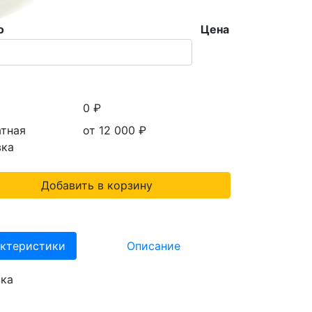
о
Цена
а
0 ₽
атная
от 12 000
₽
вка
Добавить в корзину
ктеристики
Описание
вка