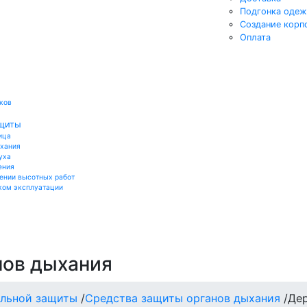
Подгонка оде
Создание корп
Оплата
ков
ащиты
ица
ыхания
уха
ения
ении высотных работ
ком эксплуатации
нов дыхания
альной защиты
/
Средства защиты органов дыхания
/
Дер