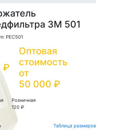
ржатель
едфильтра ЗМ 501
л: РЕС501
Оптовая
стоимость
 ₽
от
50 000
₽
ая
Розничная
120 ₽
р
Таблица размеров