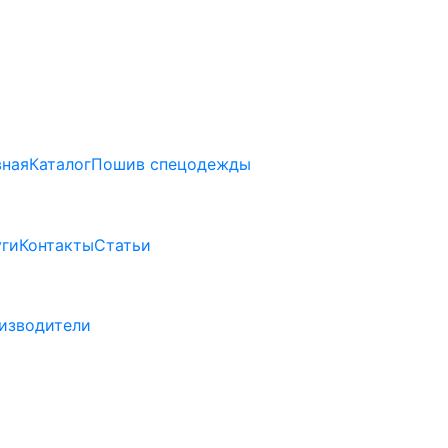
вная
Каталог
Пошив спецодежды
уги
Контакты
Статьи
изводители