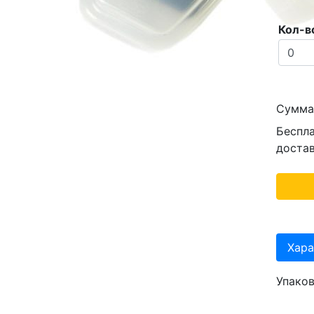
Кол-в
Сумм
Беспл
доста
Хара
Упако