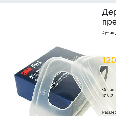
Де
пр
Артику
120
Оптов
108 ₽
Разме