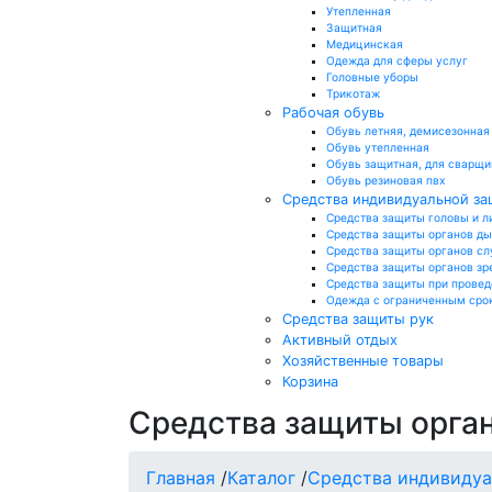
Утепленная
Защитная
Медицинская
Одежда для сферы услуг
Головные уборы
Трикотаж
Рабочая обувь
Обувь летняя, демисезонная
Обувь утепленная
Обувь защитная, для сварщи
Обувь резиновая пвх
Средства индивидуальной з
Средства защиты головы и л
Средства защиты органов д
Средства защиты органов сл
Средства защиты органов зр
Средства защиты при провед
Одежда с ограниченным сро
Средства защиты рук
Активный отдых
Хозяйственные товары
Корзина
Средства защиты орга
Главная
/
Каталог
/
Средства индивиду