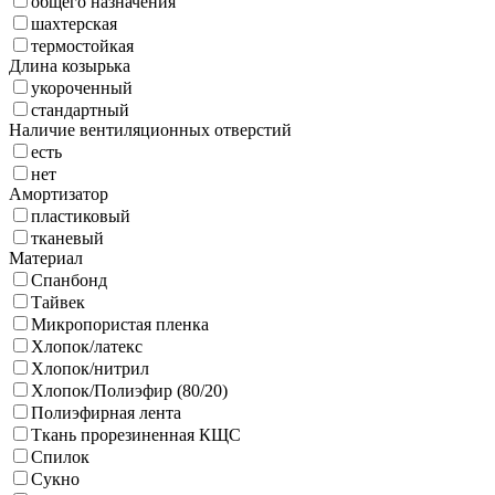
общего назначения
шахтерская
термостойкая
Длина козырька
укороченный
стандартный
Наличие вентиляционных отверстий
есть
нет
Амортизатор
пластиковый
тканевый
Материал
Спанбонд
Тайвек
Микропористая пленка
Хлопок/латекс
Хлопок/нитрил
Хлопок/Полиэфир (80/20)
Полиэфирная лента
Ткань прорезиненная КЩС
Спилок
Сукно