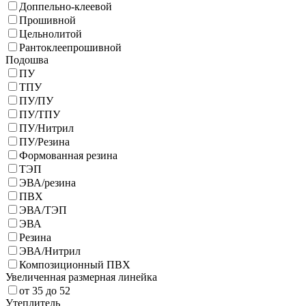
Доппельно-клеевой
Прошивной
Цельнолитой
Рантоклеепрошивной
Подошва
ПУ
ТПУ
ПУ/ПУ
ПУ/ТПУ
ПУ/Нитрил
ПУ/Резина
Формованная резина
ТЭП
ЭВА/резина
ПВХ
ЭВА/ТЭП
ЭВА
Резина
ЭВА/Нитрил
Композиционный ПВХ
Увеличенная размерная линейка
от 35 до 52
Утеплитель