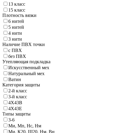
13 класс
15 класс
Плотность вязки
6 нитей
5 нитей
4 нити
3 нити
Наличие ПВХ точки
с ПВХ
без ПВХ
Утепляющая подкладка
Искусственный мех
Натуральный мех
Ватин
Категория защиты
2-й класс
3-й класс
4X43B
4X43Е
Типы защиты
3-6
Ми, Мп, Нс, Нм
Ми, К20, Щ20, Нм, Вн