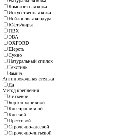
Натуральная кожа
Композитная кожа
Искусственная кожа
Нейлоновая кордура
Юфть/кирза
ПВХ
ЭВА
OXFORD
Шерсть
Сукно
Натуральный спилок
Текстиль
Замша
Антипрокольная стелька
Да
Метод крепления
Литьевой
Бортопрошивной
Клеепрошивной
Клеевой
Прессовой
Строчечно-клеевой
Строчечно-литьевой