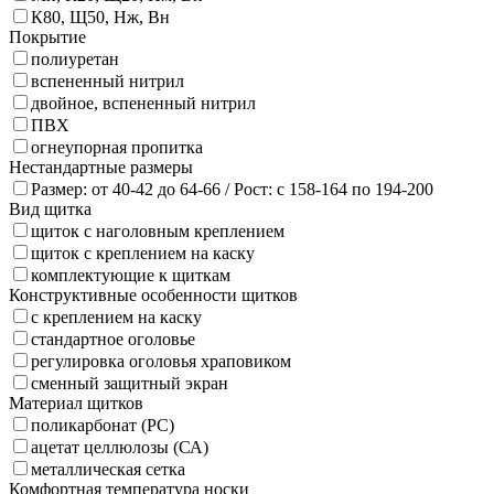
К80, Щ50, Нж, Вн
Покрытие
полиуретан
вспененный нитрил
двойное, вспененный нитрил
ПВХ
огнеупорная пропитка
Нестандартные размеры
Размер: от 40-42 до 64-66 / Рост: с 158-164 по 194-200
Вид щитка
щиток с наголовным креплением
щиток с креплением на каску
комплектующие к щиткам
Конструктивные особенности щитков
с креплением на каску
стандартное оголовье
регулировка оголовья храповиком
сменный защитный экран
Материал щитков
поликарбонат (PC)
ацетат целлюлозы (СА)
металлическая сетка
Комфортная температура носки