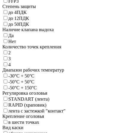
FFP3
Степень защиты
до 4ПДК
до 12ПДК
до 50ПДК
Наличие клапана выдоха
Да
Нет
Количество точек крепления
2
3
4
Диапазон рабочих температур
-30°C + 50°C
-50°C + 50°C
-50°C + 150°C
Регулировка оголовья
STANDART (лента)
RAPID (храповик)
лента с застежкой "контакт"
Крепление оголовья
в шести точках
Вид каски