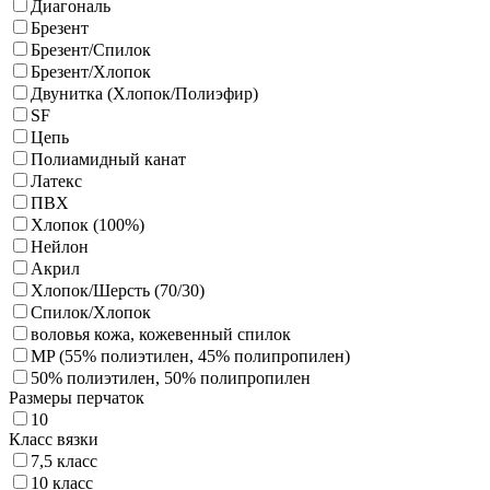
Диагональ
Брезент
Брезент/Спилок
Брезент/Хлопок
Двунитка (Хлопок/Полиэфир)
SF
Цепь
Полиамидный канат
Латекс
ПВХ
Хлопок (100%)
Нейлон
Акрил
Хлопок/Шерсть (70/30)
Спилок/Хлопок
воловья кожа, кожевенный спилок
MP (55% полиэтилен, 45% полипропилен)
50% полиэтилен, 50% полипропилен
Размеры перчаток
10
Класс вязки
7,5 класс
10 класс