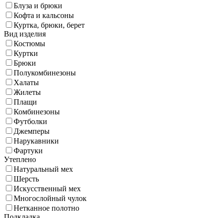
Блуза и брюки
Кофта и кальсоны
Куртка, брюки, берет
Вид изделия
Костюмы
Куртки
Брюки
Полукомбинезоны
Халаты
Жилеты
Плащи
Комбинезоны
Футболки
Джемперы
Нарукавники
Фартуки
Утеплено
Натуральный мех
Шерсть
Искусственный мех
Многослойный чулок
Нетканное полотно
Подкладка