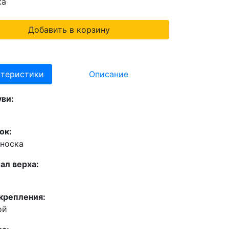
ка
Добавить в корзину
ктеристики
Описание
уви:
ок:
дноска
ал верха:
крепления:
ой