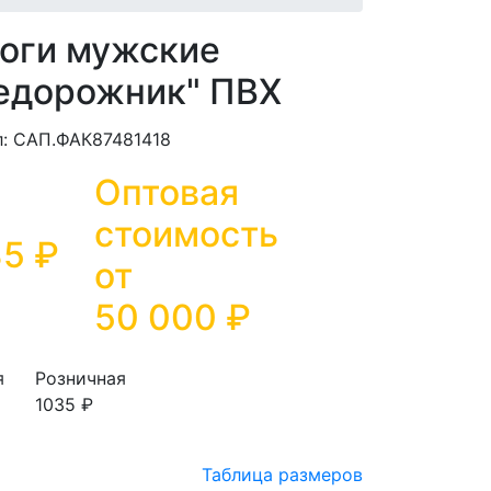
оги мужские
едорожник" ПВХ
л: САП.ФАК87481418
Оптовая
стоимость
35 ₽
от
50 000
₽
я
Розничная
1035 ₽
Таблица размеров