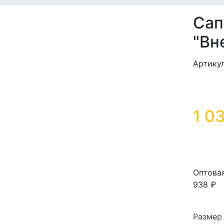
Сап
"Вн
Артику
1 0
Оптова
938 ₽
Размер