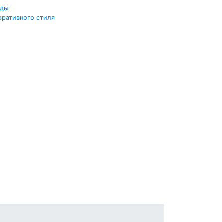
жды
оративного стиля