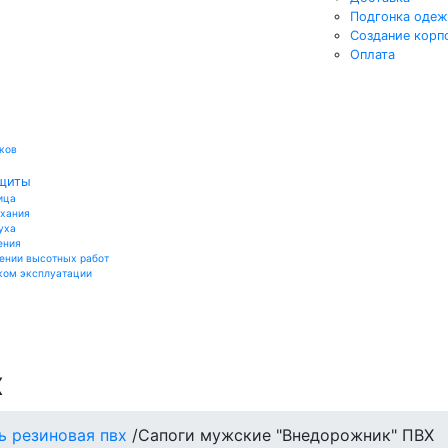
Подгонка оде
Создание корп
Оплата
ков
ащиты
ица
ыхания
уха
ения
ении высотных работ
ком эксплуатации
х
ь резиновая пвх
/
Сапоги мужские "Внедорожник" ПВХ