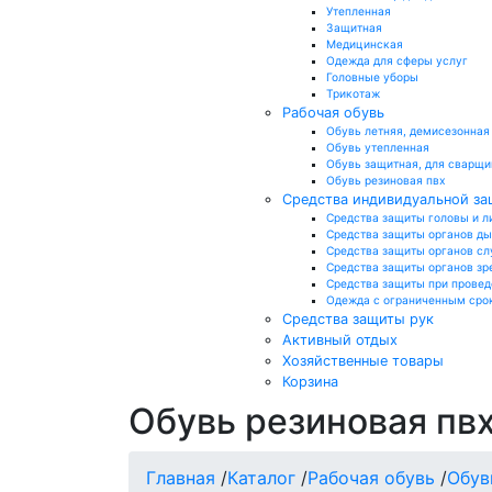
Утепленная
Защитная
Медицинская
Одежда для сферы услуг
Головные уборы
Трикотаж
Рабочая обувь
Обувь летняя, демисезонная
Обувь утепленная
Обувь защитная, для сварщи
Обувь резиновая пвх
Средства индивидуальной з
Средства защиты головы и л
Средства защиты органов д
Средства защиты органов сл
Средства защиты органов зр
Средства защиты при провед
Одежда с ограниченным сро
Средства защиты рук
Активный отдых
Хозяйственные товары
Корзина
Обувь резиновая пв
Главная
/
Каталог
/
Рабочая обувь
/
Обув