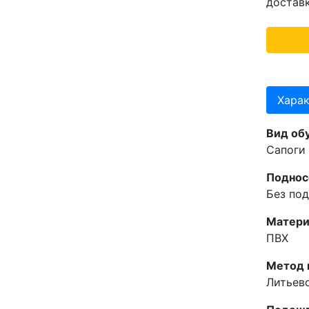
достав
Хара
Вид об
Сапоги
Поднос
Без по
Матери
ПВХ
Метод 
Литьев