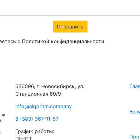
Отправить
аетесь с Политикой конфиденциальности
630096, г. Новосибирск, ул.
Гла
Станционная 60/9
info@algoritm.company
Усл
 ни
8 (383) 367-11-87
й,
График работы:
я
Про
ПН-ПТ