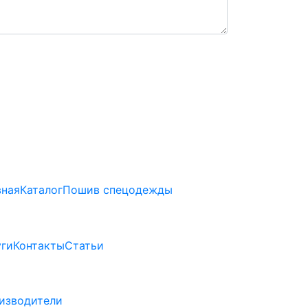
вная
Каталог
Пошив спецодежды
уги
Контакты
Статьи
изводители