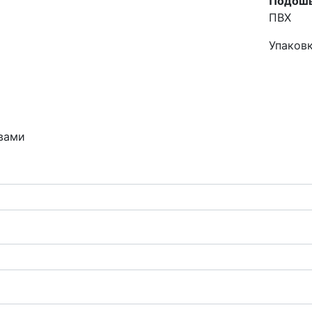
Подошв
ПВХ
Упаков
 вами