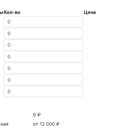
ры
Кол-во
Цена
0 ₽
тная
от 12 000
₽