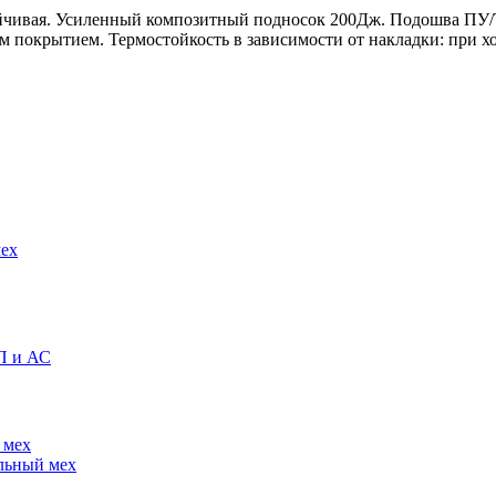
ойчивая. Усиленный композитный подносок 200Дж. Подошва ПУ/
покрытием. Термостойкость в зависимости от накладки: при хо
ех
П и АС
альный мех