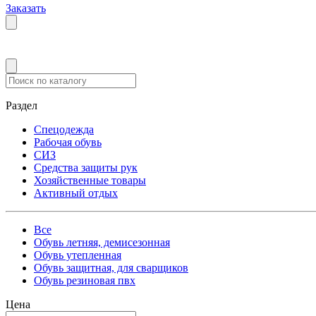
Заказать
Раздел
Спецодежда
Рабочая обувь
СИЗ
Средства защиты рук
Хозяйственные товары
Активный отдых
Все
Обувь летняя, демисезонная
Обувь утепленная
Обувь защитная, для сварщиков
Обувь резиновая пвх
Цена