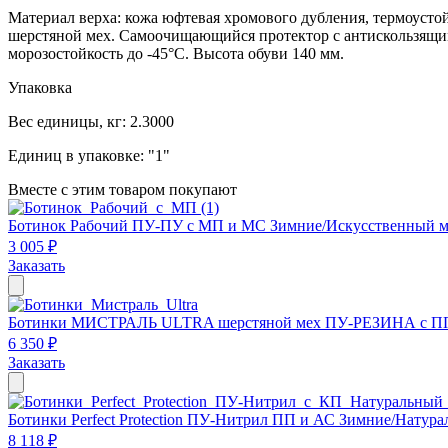
Материал верха: кожа юфтевая хромового дубления, термоуст
шерстяной мех. Самоочищающийся протектор с антискользящим 
морозостойкость до -45°С. Высота обуви 140 мм.
Упаковка
Вес единицы, кг:
2.3000
Единиц в упаковке:
"1"
Вместе с этим товаром покупают
Ботинок Рабочий ПУ-ПУ с МП и МС Зимние/Искусственный м
3 005 ₽
Заказать
Ботинки МИСТРАЛЬ ULTRA шерстяной мех ПУ-РЕЗИНА с П
6 350 ₽
Заказать
Ботинки Perfect Protection ПУ-Нитрил ПП и АС Зимние/Натур
8 118 ₽