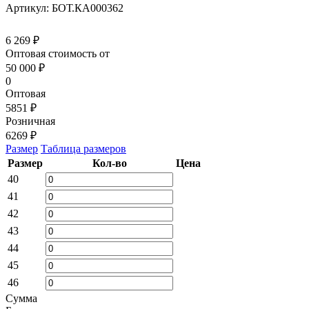
Артикул: БОТ.КА000362
6 269 ₽
Оптовая стоимость от
50 000
₽
0
Оптовая
5851 ₽
Розничная
6269 ₽
Размер
Таблица размеров
Размер
Кол-во
Цена
40
41
42
43
44
45
46
Сумма