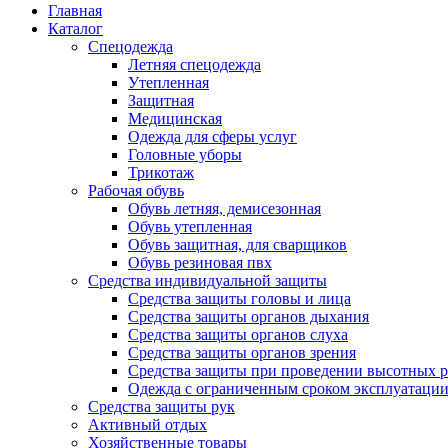
Главная
Каталог
Спецодежда
Летняя спецодежда
Утепленная
Защитная
Медицинская
Одежда для сферы услуг
Головные уборы
Трикотаж
Рабочая обувь
Обувь летняя, демисезонная
Обувь утепленная
Обувь защитная, для сварщиков
Обувь резиновая пвх
Средства индивидуальной защиты
Средства защиты головы и лица
Средства защиты органов дыхания
Средства защиты органов слуха
Средства защиты органов зрения
Средства защиты при проведении высотных р
Одежда с ограниченным сроком эксплуатаци
Средства защиты рук
Активный отдых
Хозяйственные товары