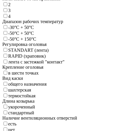
2
3
4
Диапазон рабочих температур
-30°C + 50°C
-50°C + 50°C
-50°C + 150°C
Регулировка оголовья
STANDART (лента)
RAPID (храповик)
лента с застежкой "контакт"
Крепление оголовья
в шести точках
Вид каски
общего назначения
шахтерская
термостойкая
Длина козырька
укороченный
стандартный
Наличие вентиляционных отверстий
есть
нет