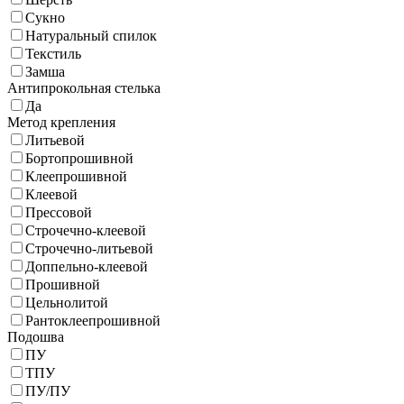
Сукно
Натуральный спилок
Текстиль
Замша
Антипрокольная стелька
Да
Метод крепления
Литьевой
Бортопрошивной
Клеепрошивной
Клеевой
Прессовой
Строчечно-клеевой
Строчечно-литьевой
Доппельно-клеевой
Прошивной
Цельнолитой
Рантоклеепрошивной
Подошва
ПУ
ТПУ
ПУ/ПУ