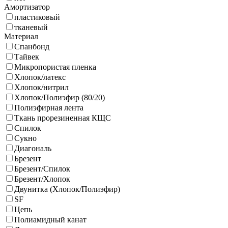
Амортизатор
пластиковый
тканевый
Материал
Спанбонд
Тайвек
Микропористая пленка
Хлопок/латекс
Хлопок/нитрил
Хлопок/Полиэфир (80/20)
Полиэфирная лента
Ткань прорезиненная КЩС
Спилок
Сукно
Диагональ
Брезент
Брезент/Спилок
Брезент/Хлопок
Двунитка (Хлопок/Полиэфир)
SF
Цепь
Полиамидный канат