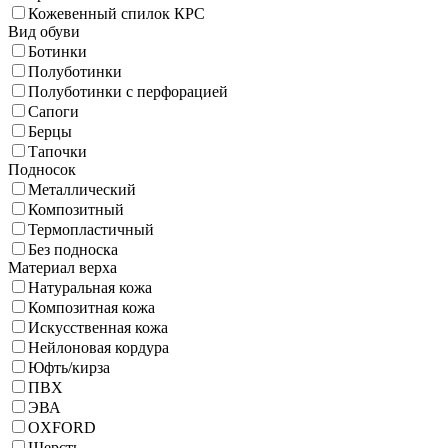
Кожевенный спилок КРС
Вид обуви
Ботинки
Полуботинки
Полуботинки с перфорацией
Сапоги
Берцы
Тапочки
Подносок
Металлический
Композитный
Термопластичный
Без подноска
Материал верха
Натуральная кожа
Композитная кожа
Искусственная кожа
Нейлоновая кордура
Юфть/кирза
ПВХ
ЭВА
OXFORD
Шерсть