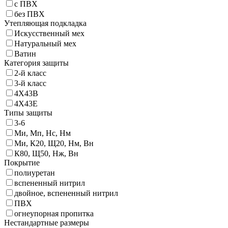
с ПВХ
без ПВХ
Утепляющая подкладка
Искусственный мех
Натуральный мех
Ватин
Категория защиты
2-й класс
3-й класс
4X43B
4X43Е
Типы защиты
3-6
Ми, Мп, Нс, Нм
Ми, К20, Щ20, Нм, Вн
К80, Щ50, Нж, Вн
Покрытие
полиуретан
вспененный нитрил
двойное, вспененный нитрил
ПВХ
огнеупорная пропитка
Нестандартные размеры