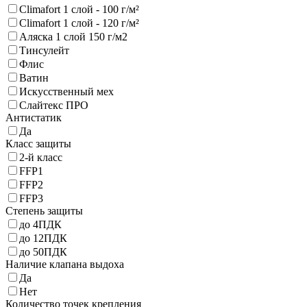
Climafort 1 слой - 100 г/м²
Climafort 1 слой - 120 г/м²
Аляска 1 слой 150 г/м2
Тинсулейт
Флис
Ватин
Искусственный мех
Слайтекс ПРО
Антистатик
Да
Класс защиты
2-й класс
FFP1
FFP2
FFP3
Степень защиты
до 4ПДК
до 12ПДК
до 50ПДК
Наличие клапана выдоха
Да
Нет
Количество точек крепления