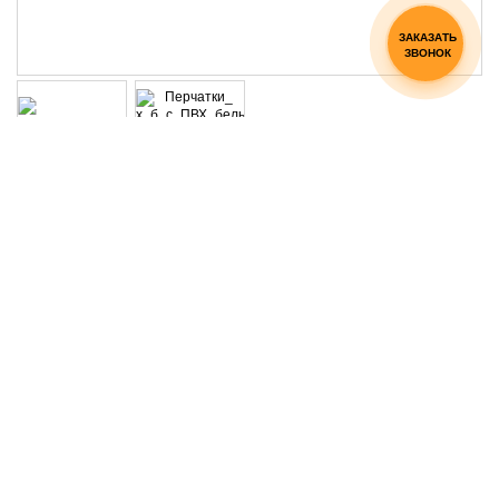
ЗАКАЗАТЬ
ЗВОНОК
Перчатки трикотажные
черные/белые с ПВХ 10
класс вязки 6 нитей
Артикул: ПЕР1061
Оптовая стоимость от
24 ₽
50 000
₽
Оптовая
Розничная
20 ₽
24 ₽
Размер
Таблица размеров