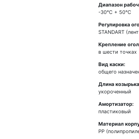
Диапазон рабоч
-30°C + 50°C
Регулировка ог
STANDART (лент
Крепление огол
в шести точках
Вид каски:
общего назначе
Длина козырька
укороченный
Амортизатор:
пластиковый
Материал корпу
PP (полипропил