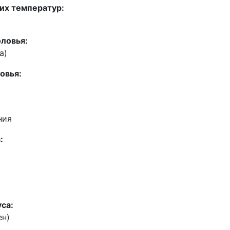
их температур:
оловья:
а)
овья:
ния
:
са:
ен)