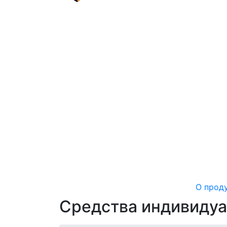
О прод
Средства индивиду