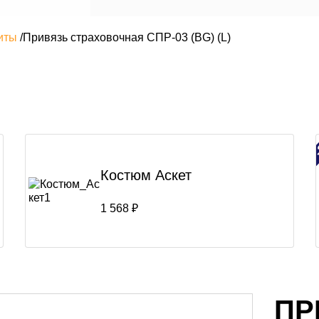
иты
/
Привязь страховочная СПР-03 (BG) (L)
Костюм Аскет
1 568 ₽
ПР