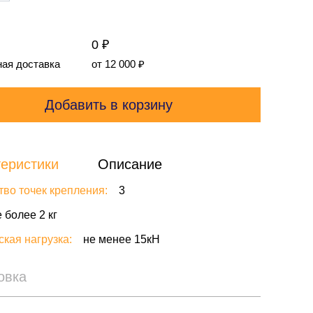
0 ₽
ая доставка
от 12 000
₽
Добавить в корзину
еристики
Описание
тво точек крепления:
3
 более 2 кг
ская нагрузка:
не менее 15кН
овка