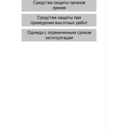
Средства защиты органов
зрения
Средства защиты при
проведении высотных работ
Одежда с ограниченным сроком
эксплуатации