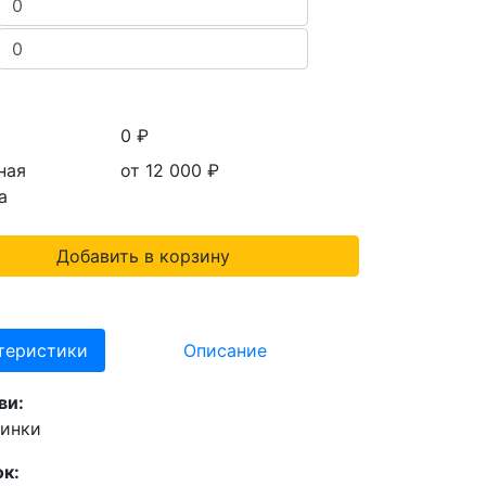
0 ₽
ная
от 12 000
₽
а
Добавить в корзину
теристики
Описание
ви:
инки
к: