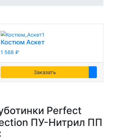
Костюм Аскет
1 568 ₽
Заказать
уботинки Perfect
tection ПУ-Нитрил ПП
С