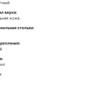
итный
л верха:
ьная кожа
кольная стелька:
репления:
й
а:
рил
а