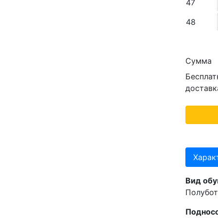
47
48
Сумма
Бесплат
доставк
Харак
Вид обу
Полубот
Подносо