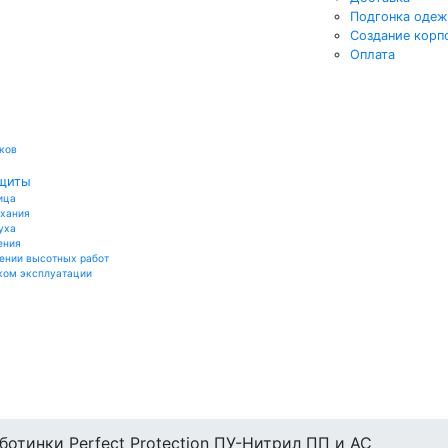
Подгонка оде
Создание корп
Оплата
ков
ащиты
ица
ыхания
уха
ения
ении высотных работ
ком эксплуатации
ботинки Perfect Protection ПУ-Нитрил ПП и АС