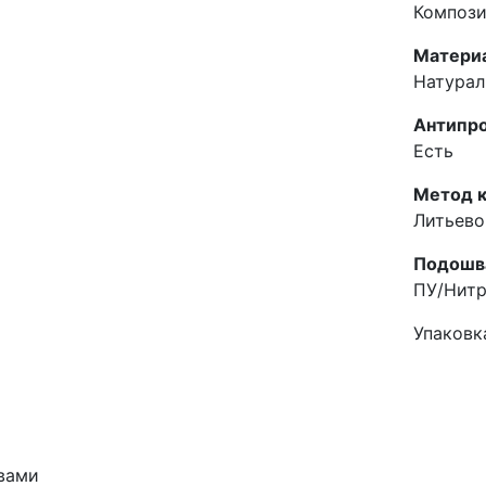
Композ
Материа
Натурал
Антипро
Есть
Метод к
Литьево
Подошв
ПУ/Нит
Упаковк
 вами