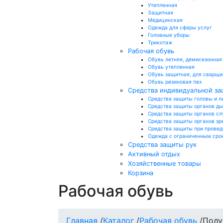
Утепленная
Защитная
Медицинская
Одежда для сферы услуг
Головные уборы
Трикотаж
Рабочая обувь
Обувь летняя, демисезонная
Обувь утепленная
Обувь защитная, для сварщи
Обувь резиновая пвх
Средства индивидуальной з
Средства защиты головы и л
Средства защиты органов д
Средства защиты органов сл
Средства защиты органов зр
Средства защиты при провед
Одежда с ограниченным сро
Средства защиты рук
Активный отдых
Хозяйственные товары
Корзина
Рабочая обувь
Главная
/
Каталог
/
Рабочая обувь
/
Полу