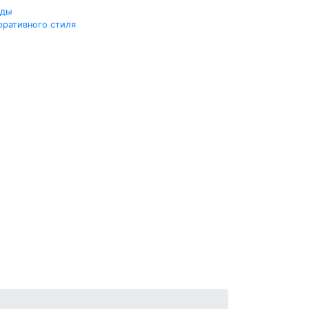
жды
оративного стиля