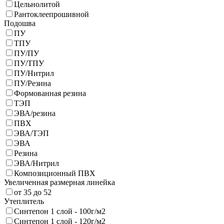
Цельнолитой
Рантоклеепрошивной
Подошва
ПУ
ТПУ
ПУ/ПУ
ПУ/ТПУ
ПУ/Нитрил
ПУ/Резина
Формованная резина
ТЭП
ЭВА/резина
ПВХ
ЭВА/ТЭП
ЭВА
Резина
ЭВА/Нитрил
Композиционный ПВХ
Увеличенная размерная линейка
от 35 до 52
Утеплитель
Синтепон 1 слой - 100г/м2
Синтепон 1 слой - 120г/м2