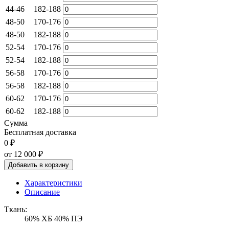
44-46
182-188
48-50
170-176
48-50
182-188
52-54
170-176
52-54
182-188
56-58
170-176
56-58
182-188
60-62
170-176
60-62
182-188
Сумма
Бесплатная доставка
0 ₽
от 12 000
₽
Добавить в корзину
Характеристики
Описание
Ткань:
60% ХБ 40% ПЭ