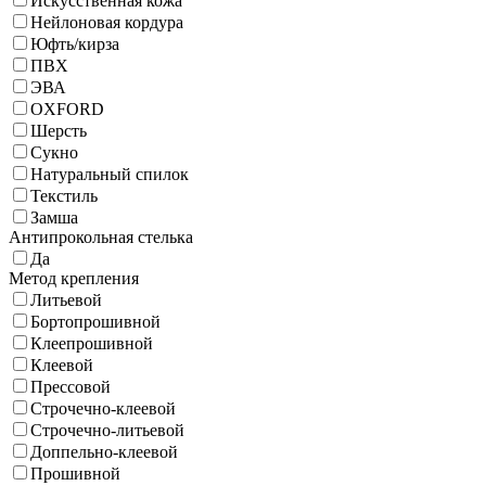
Искусственная кожа
Нейлоновая кордура
Юфть/кирза
ПВХ
ЭВА
OXFORD
Шерсть
Сукно
Натуральный спилок
Текстиль
Замша
Антипрокольная стелька
Да
Метод крепления
Литьевой
Бортопрошивной
Клеепрошивной
Клеевой
Прессовой
Строчечно-клеевой
Строчечно-литьевой
Доппельно-клеевой
Прошивной