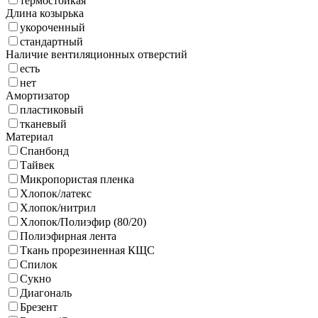
термостойкая
Длина козырька
укороченный
стандартный
Наличие вентиляционных отверстий
есть
нет
Амортизатор
пластиковый
тканевый
Материал
Спанбонд
Тайвек
Микропористая пленка
Хлопок/латекс
Хлопок/нитрил
Хлопок/Полиэфир (80/20)
Полиэфирная лента
Ткань прорезиненная КЩС
Спилок
Сукно
Диагональ
Брезент