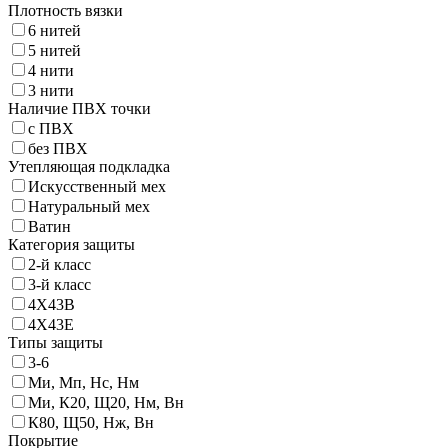
Плотность вязки
6 нитей
5 нитей
4 нити
3 нити
Наличие ПВХ точки
с ПВХ
без ПВХ
Утепляющая подкладка
Искусственный мех
Натуральный мех
Ватин
Категория защиты
2-й класс
3-й класс
4X43B
4X43Е
Типы защиты
3-6
Ми, Мп, Нс, Нм
Ми, К20, Щ20, Нм, Вн
К80, Щ50, Нж, Вн
Покрытие