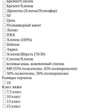
Брезент/Спилок
Брезент/Хлопок
Двунитка (Хлопок/Полиэфир)
SF
Цепь
Полиамидный канат
Латекс
ПВХ
Хлопок (100%)
Нейлон
Акрил
Хлопок/Шерсть (70/30)
Спилок/Хлопок
воловья кожа, кожевенный спилок
MP (55% полиэтилен, 45% полипропилен)
50% полиэтилен, 50% полипропилен
Размеры перчаток
10
Класс вязки
7,5 класс
10 класс
13 класс
15 класс