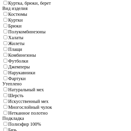
Куртка, брюки, берет
Вид изделия
Костюмы
Куртки
Брюки
Полукомбинезоны
Халаты
Жилеты
Плащи
Комбинезоны
Футболки
Джемперы
Нарукавники
Фартуки
Утеплено
Натуральный мех
Шерсть
Искусственный мех
Многослойный чулок
Нетканное полотно
Подкладка
Полиэфир 100%
Бязь