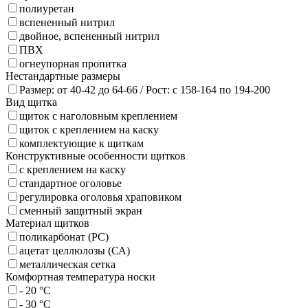
полиуретан
вспененный нитрил
двойное, вспененный нитрил
ПВХ
огнеупорная пропитка
Нестандартные размеры
Размер: от 40-42 до 64-66 / Рост: с 158-164 по 194-200
Вид щитка
щиток с наголовным креплением
щиток с креплением на каску
комплектующие к щиткам
Конструктивные особенности щитков
с креплением на каску
стандартное оголовье
регулировка оголовья храповиком
сменный защитный экран
Материал щитков
поликарбонат (PC)
ацетат целлюлозы (СА)
металлическая сетка
Комфортная температура носки
- 20 °C
- 30 °C