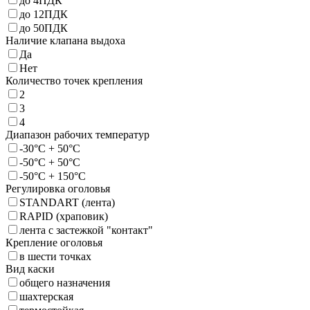
до 4ПДК
до 12ПДК
до 50ПДК
Наличие клапана выдоха
Да
Нет
Количество точек крепления
2
3
4
Диапазон рабочих температур
-30°C + 50°C
-50°C + 50°C
-50°C + 150°C
Регулировка оголовья
STANDART (лента)
RAPID (храповик)
лента с застежкой "контакт"
Крепление оголовья
в шести точках
Вид каски
общего назначения
шахтерская