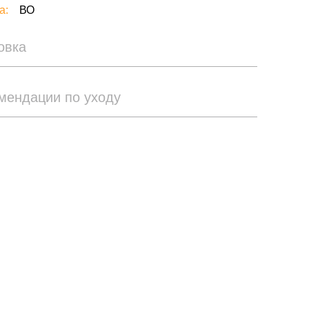
а:
ВО
овка
мендации по уходу