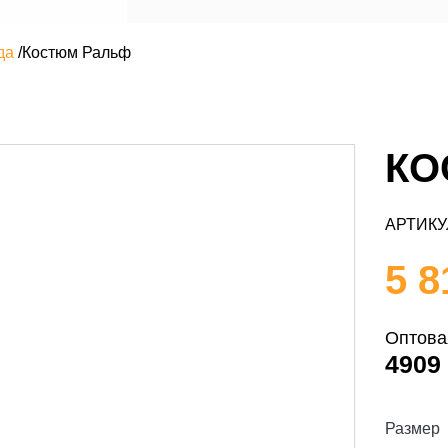
да
/
Костюм Ральф
КО
АРТИКУ
5 8
Оптова
4909
Размер