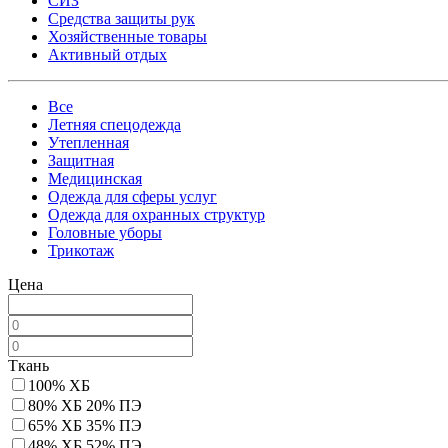
СИЗ
Средства защиты рук
Хозяйственные товары
Активный отдых
Все
Летняя спецодежда
Утепленная
Защитная
Медицинская
Одежда для сферы услуг
Одежда для охранных структур
Головные уборы
Трикотаж
Цена
Ткань
100% ХБ
80% ХБ 20% ПЭ
65% ХБ 35% ПЭ
48% ХБ 52% ПЭ