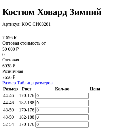
Костюм Ховард Зимний
Артикул: КОС.СИ03281
7 656 ₽
Оптовая стоимость от
50 000
₽
0
Оптовая
6938 ₽
Розничная
7656 ₽
Размер
Таблица размеров
Размер
Рост
Кол-во
Цена
44-46
170-176
44-46
182-188
48-50
170-176
48-50
182-188
52-54
170-176