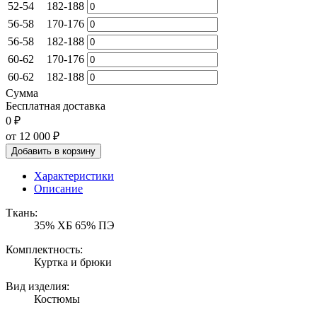
52-54
182-188
56-58
170-176
56-58
182-188
60-62
170-176
60-62
182-188
Сумма
Бесплатная доставка
0 ₽
от 12 000
₽
Добавить в корзину
Характеристики
Описание
Ткань:
35% ХБ 65% ПЭ
Комплектность:
Куртка и брюки
Вид изделия:
Костюмы