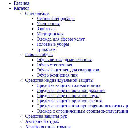
Главная
Каталог
Спецодежда
Летняя спецодежда
Утепленная
Защитная
Медицинская
Одежда для сферы услуг
Головные уборы
Трикотаж
Рабочая обувь
Обувь летняя, демисезонная
Обувь утепленная
Обувь защитная, для сварщиков
Обувь резиновая пвх
Средства индивидуальной защиты
Средства защиты головы и лица
Средства защиты органов дыхания
Средства защиты органов слуха
Средства защиты органов зрения
Средства защиты при проведении высотных р
Одежда с ограниченным сроком эксплуатаци
Средства защиты рук
Активный отдых
Хозяйственные товары