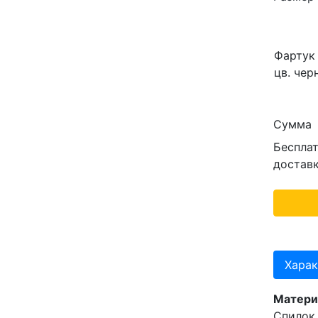
Фартук
цв. чер
Сумма
Беспла
достав
Харак
Матери
Спилок