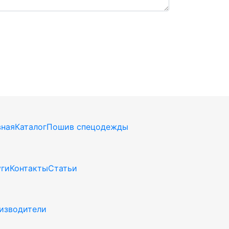
вная
Каталог
Пошив спецодежды
уги
Контакты
Статьи
изводители