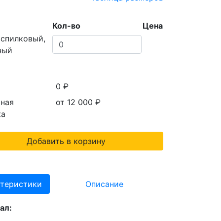
Кол-во
Цена
 спилковый,
ный
0 ₽
тная
от 12 000
₽
ка
Добавить в корзину
теристики
Описание
ал: