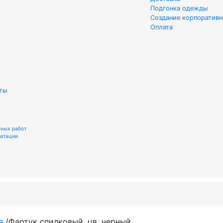
Подгонка одежды
Создание корпоративн
Оплата
ты
тных работ
уатации
я
/
Фартук спилковый, цв. черный