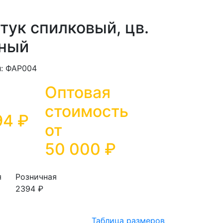
тук спилковый, цв.
ный
л: ФАР004
Оптовая
стоимость
94 ₽
от
50 000
₽
я
Розничная
2394 ₽
Таблица размеров