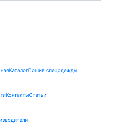
вная
Каталог
Пошив спецодежды
уги
Контакты
Статьи
изводители