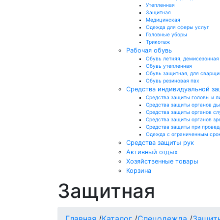
Утепленная
Защитная
Медицинская
Одежда для сферы услуг
Головные уборы
Трикотаж
Рабочая обувь
Обувь летняя, демисезонная
Обувь утепленная
Обувь защитная, для сварщи
Обувь резиновая пвх
Средства индивидуальной з
Средства защиты головы и л
Средства защиты органов д
Средства защиты органов сл
Средства защиты органов зр
Средства защиты при провед
Одежда с ограниченным сро
Средства защиты рук
Активный отдых
Хозяйственные товары
Корзина
Защитная
Главная
/
Каталог
/
Спецодежда
/
Защит