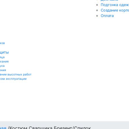
Подгонка оде
Создание корп
Оплата
ков
ащиты
ица
ыхания
уха
ения
ении высотных работ
ком эксплуатации
ная
/
Костюм Сварщика Брезент/Спилок