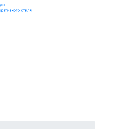
жды
оративного стиля