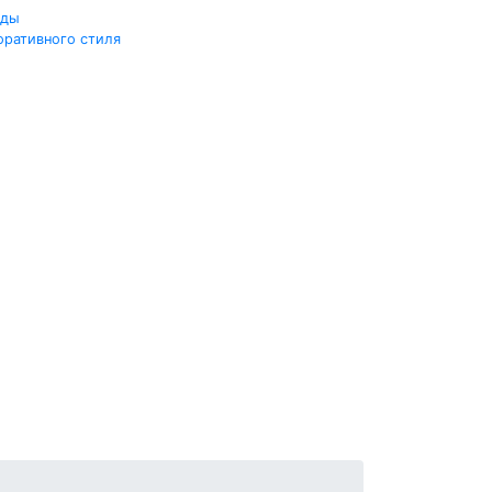
жды
оративного стиля