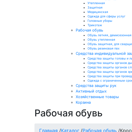
Утепленная
Защитная
Медицинская
Одежда для сферы услуг
Головные уборы
Трикотаж
Рабочая обувь
Обувь летняя, демисезонная
Обувь утепленная
Обувь защитная, для сварщи
Обувь резиновая пвх
Средства индивидуальной з
Средства защиты головы и л
Средства защиты органов д
Средства защиты органов сл
Средства защиты органов зр
Средства защиты при провед
Одежда с ограниченным сро
Средства защиты рук
Активный отдых
Хозяйственные товары
Корзина
Рабочая обувь
Главная
/
Каталог
/
Рабочая обувь
/
Крос