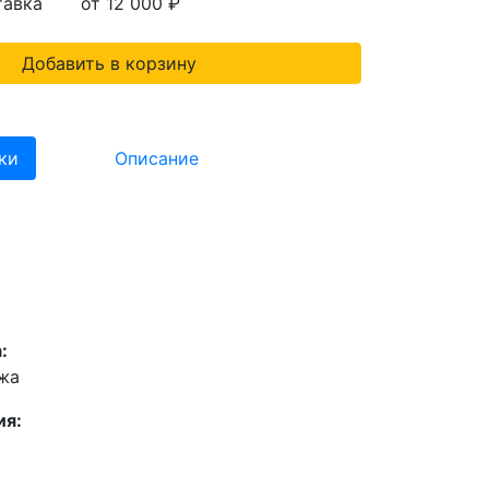
тавка
от 12 000
₽
Добавить в корзину
ки
Описание
:
жа
ия: