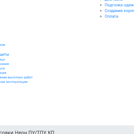
Подгонка оде
Создание корп
Оплата
ков
ащиты
ица
ыхания
уха
ения
ении высотных работ
ком эксплуатации
совки Неон ПУ/ТПУ КП