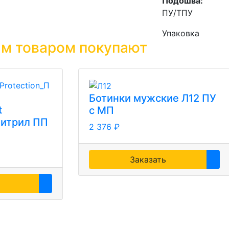
Подошва:
ПУ/ТПУ
Упаковка
им товаром покупают
Ботинки мужские Л12 ПУ
t
с МП
Нитрил ПП
2 376 ₽
Заказать